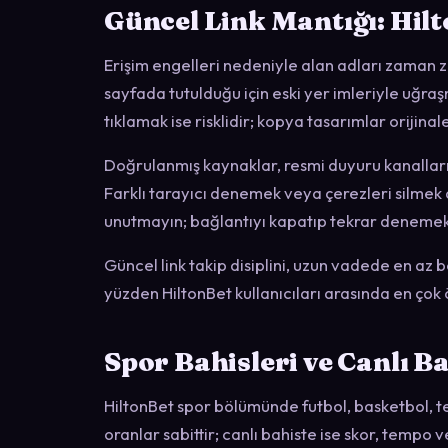
Güncel Link Mantığı: Hil
Erişim engelleri nedeniyle alan adları zaman zam
sayfada tutulduğu için eski yer imleriyle uğ
tıklamak ise risklidir; kopya tasarımlar orijinal
Doğrulanmış kaynaklar, resmi duyuru kanalları v
Farklı tarayıcı denemek veya çerezleri silmek 
unutmayın; bağlantıyı kapatıp tekrar denemek 
Güncel link takip disiplini, uzun vadede en az b
yüzden HiltonBet kullanıcıları arasında en çok ön
Spor Bahisleri ve Canlı B
HiltonBet spor bölümünde futbol, basketbol, t
oranlar sabittir; canlı bahiste ise skor, tempo ve