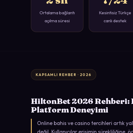
Ortalama bağlantı
Kesintisiz Türkçe
açılma süresi
canlı destek
KAPSAMLI REHBER · 2026
HiltonBet 2026 Rehberi: 
Platform Deneyimi
Online bahis ve casino tercihleri artık y
değil. Kullanıcılar erişimin sürekliliğine,