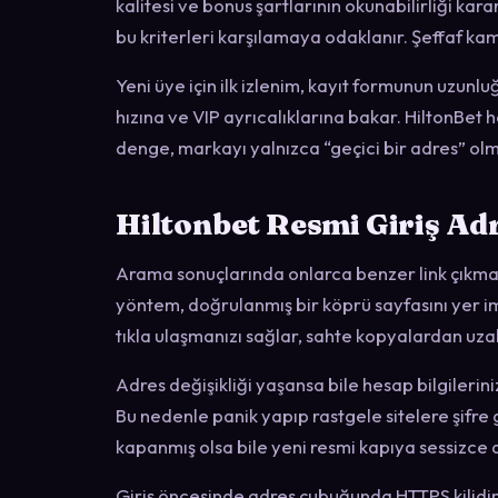
kalitesi ve bonus şartlarının okunabilirliği ka
bu kriterleri karşılamaya odaklanır. Şeffaf kam
Yeni üye için ilk izlenim, kayıt formunun uzunlu
hızına ve VIP ayrıcalıklarına bakar. HiltonBet
denge, markayı yalnızca “geçici bir adres” olm
Hiltonbet Resmi Giriş Ad
Arama sonuçlarında onlarca benzer link çıkması, ku
yöntem, doğrulanmış bir köprü sayfasını yer im
tıkla ulaşmanızı sağlar, sahte kopyalardan uzak
Adres değişikliği yaşansa bile hesap bilgilerin
Bu nedenle panik yapıp rastgele sitelere şifr
kapanmış olsa bile yeni resmi kapıya sessizce ak
Giriş öncesinde adres çubuğunda HTTPS kilidin