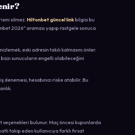
enir?
isini silmez.
Hiltonbet güncel link
bilgisi bu
onbet 2026” araması yapıp rastgele sonuca
izlemek, eski adresin takılı kalmasını önler.
bazı sunucuların engelli olabileceğini
iş denemesi, hesabınızı riske atabilir. Bu
anlık.
et seçenekleri bulunur. Maç öncesi kuponlarda
atli takip eden kullanıcıya farklı fırsat