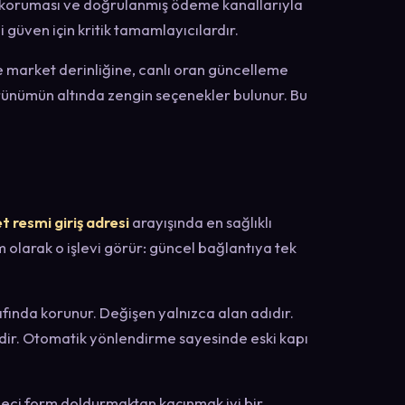
 SSL koruması ve doğrulanmış ödeme kanallarıyla
 güven için kritik tamamlayıcılardır.
ise market derinliğine, canlı oran güncelleme
görünümün altında zengin seçenekler bulunur. Bu
t resmi giriş adresi
arayışında en sağlıklı
 olarak o işlevi görür: güncel bağlantıya tek
rafında korunur. Değişen yalnızca alan adıdır.
idir. Otomatik yönlendirme sayesinde eski kapı
leci form doldurmaktan kaçınmak iyi bir