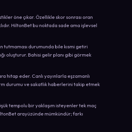
tikler öne çıkar. Özellikle skor sonrası oran
lıdır. HiltonBet bu noktada sade ama işlevsel
min tutmaması durumunda bile kısmi getiri
ğı oluşturur. Bahisi gelir planı gibi görmek
ara hitap eder. Canlı yayınlarla eşzamanlı
rm durumu ve sakatlık haberlerini takip etmek
Düşük tempolu bir yaklaşım isteyenler tek maç
 da HiltonBet arayüzünde mümkündür; farkı