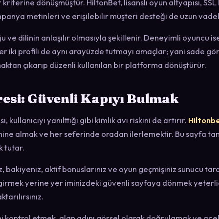
rar kriterine dönüşmüştür. HiltonBet, lisanslı oyun altyapısı,
panya metinleri ve erişilebilir müşteri desteği de uzun vadeli
ğu ve dilinin anlaşılır olmasıyla şekillenir. Deneyimli oyuncu 
 her iki profili de aynı arayüzde tutmayı amaçlar; yani sade 
aktan çıkarıp düzenli kullanılan bir platforma dönüştürür.
resi: Güvenli Kapıyı Bulmak
llanıcıyı yanılttığı gibi kimlik avı riskini de artırır.
Hiltonbe
ine almak ve her seferinde oradan ilerlemektir. Bu sayfa tam
 tutar.
iz, bakiyeniz, aktif bonuslarınız ve oyun geçmişiniz sunucu ta
e girmek yerine yer iminizdeki güvenli sayfaya dönmek yeterl
tarılırsınız.
i kontrol etmek, alan adını görsel olarak doğrulamak ve ace