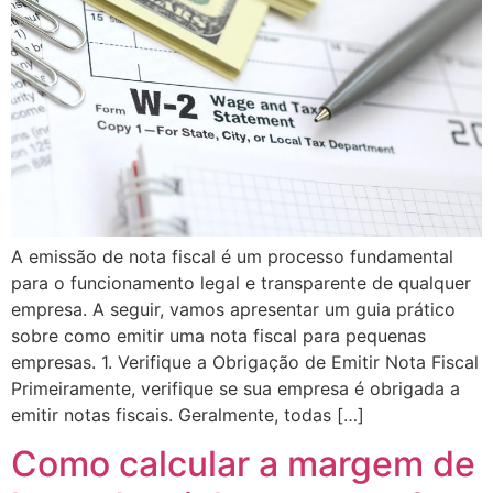
panel
panel
panel
panel
panel
panel
A emissão de nota fiscal é um processo fundamental
panel
para o funcionamento legal e transparente de qualquer
panel
empresa. A seguir, vamos apresentar um guia prático
sobre como emitir uma nota fiscal para pequenas
panel
empresas. 1. Verifique a Obrigação de Emitir Nota Fiscal
Primeiramente, verifique se sua empresa é obrigada a
panel
emitir notas fiscais. Geralmente, todas […]
panel
Como calcular a margem de
panel