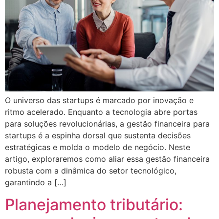
panel
panel
panel
panel
panel
O universo das startups é marcado por inovação e
ritmo acelerado. Enquanto a tecnologia abre portas
panel
para soluções revolucionárias, a gestão financeira para
panel
startups é a espinha dorsal que sustenta decisões
estratégicas e molda o modelo de negócio. Neste
panel
artigo, exploraremos como aliar essa gestão financeira
panel
robusta com a dinâmica do setor tecnológico,
garantindo a […]
panel
Planejamento tributário:
panel