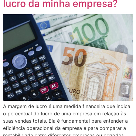
lucro da minha empresa?
panel
panel
panel
panel
panel
panel
panel
panel
A margem de lucro é uma medida financeira que indica
panel
o percentual do lucro de uma empresa em relação às
suas vendas totais. Ela é fundamental para entender a
panel
eficiência operacional da empresa e para comparar a
panel
rentabilidade entre diferentes empresas ou períodos.