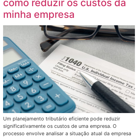
como reduzir os custos da
panel
minha empresa
panel
panel
panel
panel
panel
panel
panel
panel
Um planejamento tributário eficiente pode reduzir
significativamente os custos de uma empresa. O
processo envolve analisar a situação atual da empresa
Panel