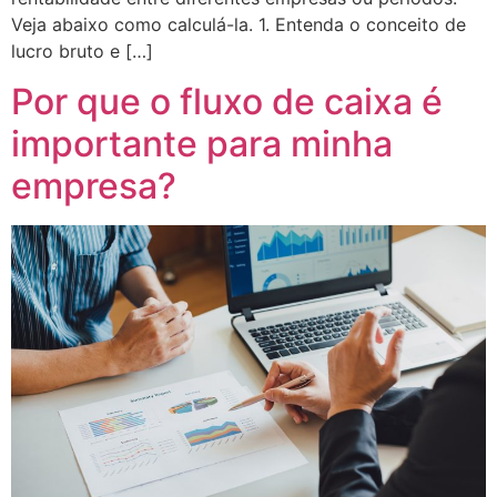
Veja abaixo como calculá-la. 1. Entenda o conceito de
atın al
lucro bruto e […]
Panel
Por que o fluxo de caixa é
Panel
importante para minha
Panel
empresa?
Panel
Panel
Panel
Panel
Panel
Panel
panel