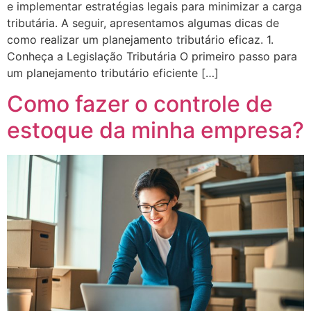
e implementar estratégias legais para minimizar a carga
tributária. A seguir, apresentamos algumas dicas de
como realizar um planejamento tributário eficaz. 1.
Panel
Conheça a Legislação Tributária O primeiro passo para
u
um planejamento tributário eficiente […]
Panel
Como fazer o controle de
Panel
estoque da minha empresa?
panel
u
panel
panel
panel
Panel