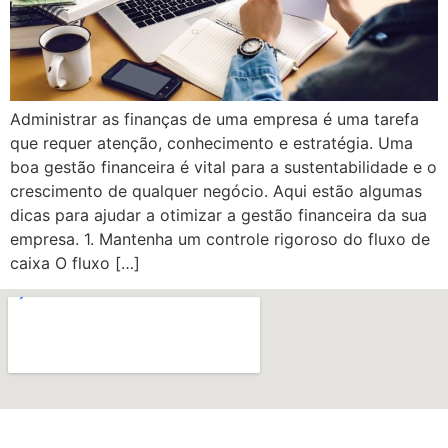
t
Forum
ort
Administrar as finanças de uma empresa é uma tarefa
iş
que requer atenção, conhecimento e estratégia. Uma
boa gestão financeira é vital para a sustentabilidade e o
iriş
crescimento de qualquer negócio. Aqui estão algumas
dicas para ajudar a otimizar a gestão financeira da sua
scort
empresa. 1. Mantenha um controle rigoroso do fluxo de
caixa O fluxo […]
s
t
iş
 güncel giriş
escort